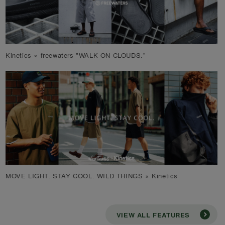
Kinetics × freewaters "WALK ON CLOUDS."
MOVE LIGHT. STAY COOL. WILD THINGS × Kinetics
VIEW ALL FEATURES