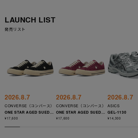
LAUNCH LIST
発売リスト
2026.8.7
2026.8.7
2026.8.7
CONVERSE（コンバース）
CONVERSE（コンバース）
ASICS
ONE STAR AGED SUEDE
ONE STAR AGED SUEDE
GEL-1130
AG
AG
¥17,600
¥17,600
¥14,300