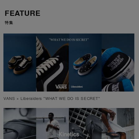
FEATURE
特集
VANS × Liberaiders "WHAT WE DO IS SECRET"