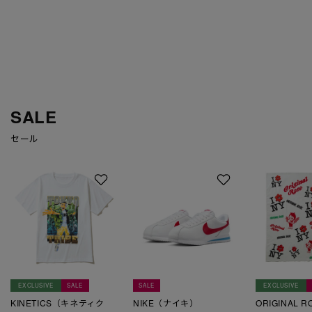
SALE
セール
EXCLUSIVE
SALE
SALE
EXCLUSIVE
KINETICS（キネティク
NIKE（ナイキ）
ORIGINAL 