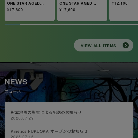
ONE STAR AGED
ONE STAR AGED
通
¥12,100
SUEDE AG
SUEDE AG
常
通
¥17,600
通
¥17,600
価
常
常
格
価
価
格
格
VIEW ALL ITEMS
NEWS
ニュース
熊本地震の影響による配送のお知らせ
2026.07.29
Kinetics FUKUOKA オープンのお知らせ
2025.07.16