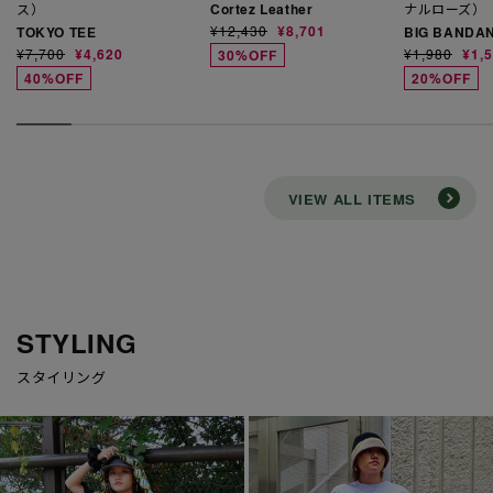
ス）
Cortez Leather
ナルローズ）
通
セ
¥12,430
¥8,701
TOKYO TEE
BIG BANDA
通
セ
通
セ
常
ー
¥7,700
¥4,620
¥1,980
¥1,
30%OFF
常
ー
常
ー
価
ル
40%OFF
20%OFF
価
ル
価
ル
格
価
格
価
格
価
格
格
格
VIEW ALL ITEMS
STYLING
スタイリング